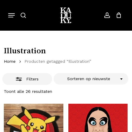
Skip
to
Menu
search
account
Close
Close
Cart
Cart
main
Filters
content
Illustration
Home
Producten getagged “Illustration”
Sorteren op nieuwste
Filters
Gesorteerd
Toont alle 26 resultaten
op
nieuwste