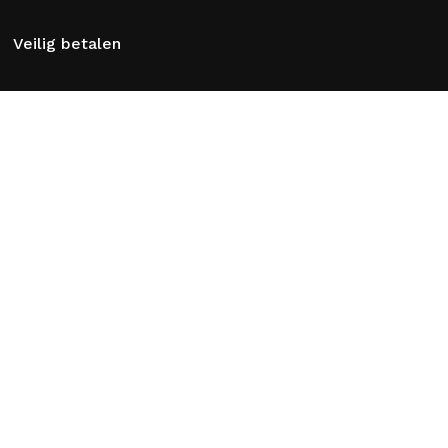
Bekijk Winkelwagen
Afrekenen
Veilig betalen
Verzenden
Retourneren
Privacy Statement
Cookiebeleid (EU)