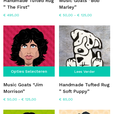
Handmade Tufted Rug
Music Goats “Bob
m
” The First”
Marley”
va
Prijsklasse:
€
495,00
€
50,00
-
€
125,00
D
€ 50,00
op
tot
€ 125,00
k
g
w
o
d
p
Dit
Opties Selecteren
Lees Verder
product
heeft
Music Goats “Jim
Handmade Tufted Rug
meerdere
Morrison”
” Soft Puppy”
variaties.
Prijsklasse:
€
50,00
-
€
125,00
€
85,00
Deze
€ 50,00
optie
tot
€ 125,00
kan