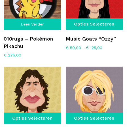
Di
Opties Selecteren
Lees Verder
p
he
010rugs – Pokémon
Music Goats “Ozzy”
m
Pikachu
Prijsklasse:
€
50,00
-
€
125,00
va
€ 50,00
€
275,00
D
tot
€ 125,00
op
k
g
w
o
d
p
Dit
Di
Opties Selecteren
Opties Selecteren
product
p