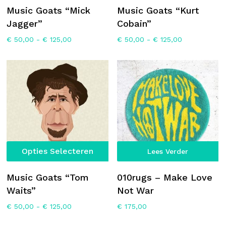
heeft
he
Music Goats “Mick
Music Goats “Kurt
meerdere
m
Jagger”
Cobain”
variaties.
va
Prijsklasse:
Prijsklasse:
€
50,00
-
€
125,00
€
50,00
-
€
125,00
Deze
D
€ 50,00
€ 50,00
optie
op
tot
tot
€ 125,00
€ 125,00
kan
k
gekozen
g
worden
w
op
o
de
d
productpagina
p
Dit
Opties Selecteren
Lees Verder
product
heeft
Music Goats “Tom
010rugs – Make Love
meerdere
Waits”
Not War
variaties.
Prijsklasse:
€
50,00
-
€
125,00
€
175,00
Deze
€ 50,00
optie
tot