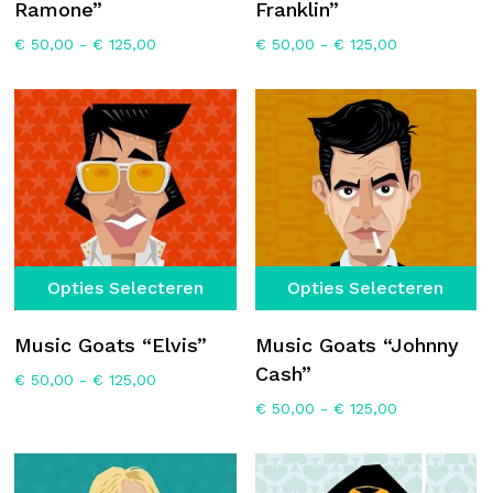
Ramone”
Franklin”
variaties.
va
Prijsklasse:
Prijsklasse:
€
50,00
-
€
125,00
€
50,00
-
€
125,00
Deze
D
€ 50,00
€ 50,00
optie
op
tot
tot
€ 125,00
€ 125,00
kan
k
gekozen
g
worden
w
op
o
de
d
productpagina
p
Dit
Di
Opties Selecteren
Opties Selecteren
product
p
heeft
he
Music Goats “Elvis”
Music Goats “Johnny
meerdere
m
Cash”
Prijsklasse:
€
50,00
-
€
125,00
variaties.
va
€ 50,00
Prijsklasse:
€
50,00
-
€
125,00
Deze
D
tot
€ 50,00
€ 125,00
optie
op
tot
€ 125,00
kan
k