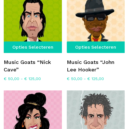
gekozen
worden
op
de
productpagina
Dit
Di
Opties Selecteren
Opties Selecteren
product
p
heeft
he
Music Goats “Nick
Music Goats “John
meerdere
m
Cave”
Lee Hooker”
variaties.
va
Prijsklasse:
Prijsklasse:
€
50,00
-
€
125,00
€
50,00
-
€
125,00
Deze
D
€ 50,00
€ 50,00
optie
op
tot
tot
€ 125,00
€ 125,00
kan
k
gekozen
g
worden
w
op
o
Geen producten in de winkelwagen.
de
d