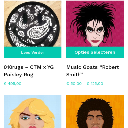
€ 125,00
kan
gekozen
worden
op
de
productpagina
Di
Opties Selecteren
Lees Verder
p
he
010rugs – CTM x YG
Music Goats “Robert
m
Paisley Rug
Smith”
va
Prijsklasse:
€
495,00
€
50,00
-
€
125,00
D
€ 50,00
op
tot
€ 125,00
k
g
w
o