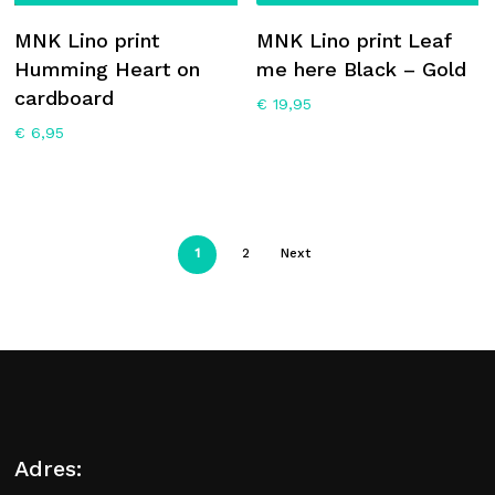
MNK Lino print
MNK Lino print Leaf
Humming Heart on
me here Black – Gold
cardboard
€
19,95
€
6,95
1
2
Next
Adres: