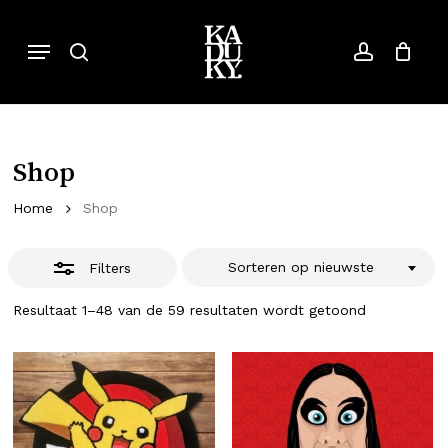
Skip
to
Menu
search
account
Close
Close
Cart
Cart
main
Filters
content
Shop
Home
Shop
Sorteren op nieuwste
Filters
Gesorteerd
Resultaat 1–48 van de 59 resultaten wordt getoond
op
nieuwste