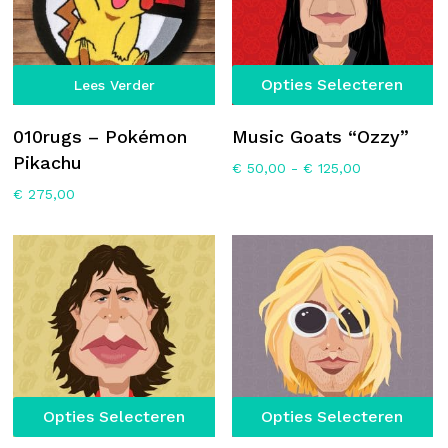
Di
Opties Selecteren
Lees Verder
p
he
010rugs – Pokémon
Music Goats “Ozzy”
m
Pikachu
Prijsklasse:
€
50,00
-
€
125,00
va
€ 50,00
€
275,00
D
tot
€ 125,00
op
k
g
w
o
d
p
Dit
Di
Opties Selecteren
Opties Selecteren
product
p