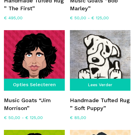
Handmade Tufted Rug
Music Goats “Bob
m
” The First”
Marley”
va
Prijsklasse:
€
495,00
€
50,00
-
€
125,00
D
€ 50,00
op
tot
€ 125,00
k
g
w
o
d
p
Dit
Opties Selecteren
Lees Verder
product
heeft
Music Goats “Jim
Handmade Tufted Rug
meerdere
Morrison”
” Soft Puppy”
variaties.
Prijsklasse:
€
50,00
-
€
125,00
€
85,00
Deze
€ 50,00
optie
tot
€ 125,00
kan