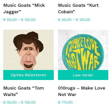
heeft
he
Music Goats “Mick
Music Goats “Kurt
meerdere
m
Jagger”
Cobain”
variaties.
va
Prijsklasse:
Prijsklasse:
€
50,00
-
€
125,00
€
50,00
-
€
125,00
Deze
D
€ 50,00
€ 50,00
optie
op
tot
tot
€ 125,00
€ 125,00
kan
k
gekozen
g
worden
w
op
o
de
d
productpagina
p
Dit
Opties Selecteren
Lees Verder
product
heeft
Music Goats “Tom
010rugs – Make Love
meerdere
Waits”
Not War
variaties.
Prijsklasse:
€
50,00
-
€
125,00
€
175,00
Deze
€ 50,00
optie
tot