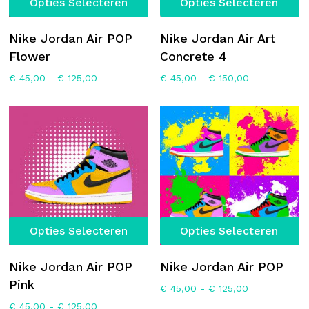
Opties Selecteren
Opties Selecteren
product
p
heeft
he
Nike Jordan Air POP
Nike Jordan Air Art
meerdere
m
Flower
Concrete 4
variaties.
va
Prijsklasse:
Prijsklasse:
€
45,00
-
€
125,00
€
45,00
-
€
150,00
Deze
D
€ 45,00
€ 45,00
optie
op
tot
tot
€ 125,00
€ 150,00
kan
k
gekozen
g
worden
w
op
o
de
d
productpagina
p
Dit
Di
Opties Selecteren
Opties Selecteren
product
p
heeft
he
Nike Jordan Air POP
Nike Jordan Air POP
meerdere
m
Pink
Prijsklasse:
€
45,00
-
€
125,00
variaties.
va
€ 45,00
Prijsklasse:
€
45,00
-
€
125,00