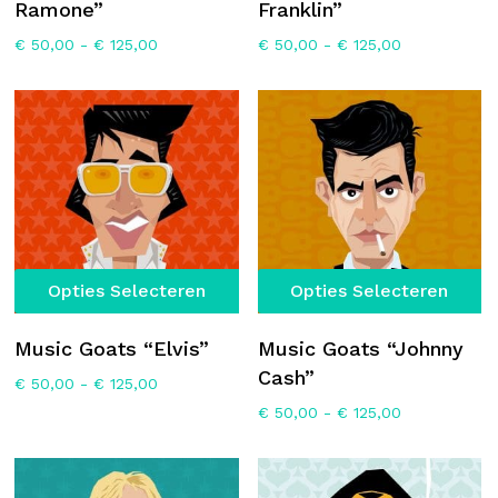
Ramone”
Franklin”
variaties.
va
Prijsklasse:
Prijsklasse:
€
50,00
-
€
125,00
€
50,00
-
€
125,00
Deze
D
€ 50,00
€ 50,00
optie
op
tot
tot
€ 125,00
€ 125,00
kan
k
gekozen
g
worden
w
op
o
de
d
productpagina
p
Dit
Di
Opties Selecteren
Opties Selecteren
product
p
heeft
he
Music Goats “Elvis”
Music Goats “Johnny
meerdere
m
Cash”
Prijsklasse:
€
50,00
-
€
125,00
variaties.
va
€ 50,00
Prijsklasse:
€
50,00
-
€
125,00
Deze
D
tot
€ 50,00
€ 125,00
optie
op
tot
€ 125,00
kan
k