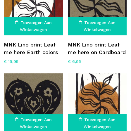
op
o
de
d
productpagina
p
Toevoegen Aan
Toevoegen Aan
Winkelwagen
Winkelwagen
MNK Lino print Leaf
MNK Lino print Leaf
me here Earth colors
me here on Cardboard
€
19,95
€
6,95
Toevoegen Aan
Toevoegen Aan
Winkelwagen
Winkelwagen