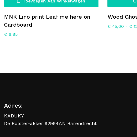
O
Toevoegen Aan Winkelwagen
MNK Lino print Leaf me here on
Wood Ghos
Cardboard
€
45,00
-
€
12
€
6,95
Adres:
KADUKY
De Bolster-akker 92994AN Barendrecht