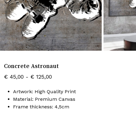
Naam
*
E-mail
*
Concrete Astronaut
Mijn naam, e-mail en site opslaan
Prijsklasse:
€
45,00
-
€
125,00
in deze browser voor de volgende keer
€ 45,00
wanneer ik een reactie plaats.
Artwork: High Quality Print
tot
Material
: Premium Canvas
€ 125,00
Frame thickness
: 4,5cm